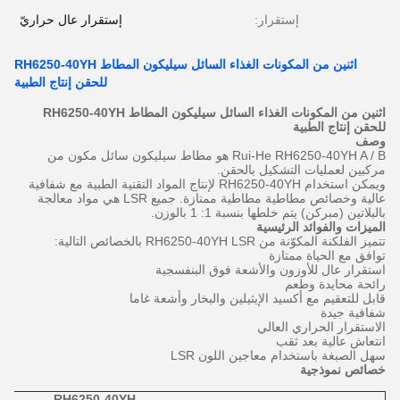
إستقرار:
إستقرار عال حراريّ
اثنين من المكونات الغذاء السائل سيليكون المطاط RH6250-40YH
للحقن إنتاج الطبية
اثنين من المكونات الغذاء السائل سيليكون المطاط RH6250-40YH
للحقن إنتاج الطبية
وصف
Rui-He RH6250-40YH A / B هو مطاط سيليكون سائل مكون من
مركبين لعمليات التشكيل بالحقن.
ويمكن استخدام RH6250-40YH لإنتاج المواد التقنية الطبية مع شفافية
عالية وخصائص مطاطية مطاطية ممتازة.
جميع LSR هي مواد معالجة
بالبلاتين (مبركن) يتم خلطها بنسبة 1: 1 بالوزن.
الميزات والفوائد الرئيسية
تتميز الفلكنة المكوّنة من RH6250-40YH LSR بالخصائص التالية:
توافق مع الحياة ممتازة
استقرار عال للأوزون والأشعة فوق البنفسجية
رائحة محايدة وطعم
قابل للتعقيم مع أكسيد الإيثيلين والبخار وأشعة غاما
شفافية جيدة
الاستقرار الحراري العالي
انتعاش عالية بعد ثقب
سهل الصبغة باستخدام معاجين اللون LSR
خصائص
نموذجية
RH6250-40YH