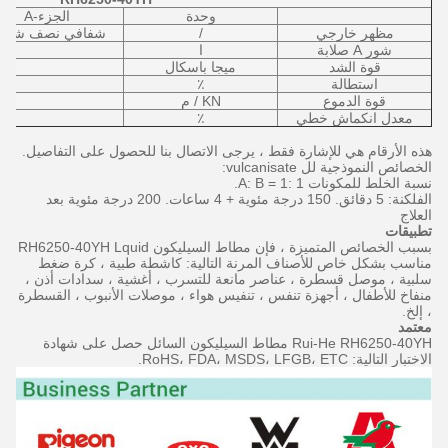
وحدة
الجزء-A
مظهر خارجي
/
شفافي نصف شفا
شور A صلابة
ا
قوة الشد
ميجا باسكال
استطالة
٪
قوة الدموع
KN / م
معدل انكماش خطي
٪
هذه الأرقام هي للإشارة فقط ، يرجى الاتصال بنا للحصول على التفاصيل.
الخصائص النموذجية لل vulcanisate:
نسبة الخلط للمكونات A: B = 1: 1.
الفلكنة: 5 دقائق.
150 درجة مئوية + 4 ساعات.
200 درجة مئوية بعد
العلاج
تطبيقات
بسبب الخصائص المتميزة ، فإن مطاط السيليكون RH6250-40YH Lquid
مناسب بشكل خاص للأصناف المرنة التالية: كاشطة طبية ، كرة ضغط
سلبية ، موصل قسطرة ، عناصر مانعة للتسرب ، أغشية ، سدادات أذن ،
منفاخ للأطفال ، أجهزة تنفس ، تنفيس هواء ، موصلات الأنبوب ، القسطرة
، إلخ.
معتمد
Rui-He RH6250-40YH مطاط السيليكون السائل حصل على شهادة
الاختبار التالية: RoHS، FDA، MSDS، LFGB، ETC.