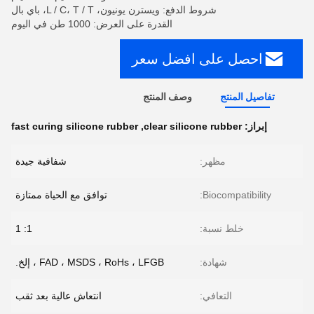
شروط الدفع: ويسترن يونيون، L / C، T / T، باي بال
القدرة على العرض: 1000 طن في اليوم
احصل على افضل سعر
تفاصيل المنتج
وصف المنتج
إبراز:
clear silicone rubber
,
fast curing silicone rubber
مظهر:
شفافية جيدة
Biocompatibility:
توافق مع الحياة ممتازة
خلط نسبة:
1: 1
شهادة:
FAD ، MSDS ، RoHs ، LFGB ، إلخ.
التعافي:
انتعاش عالية بعد ثقب