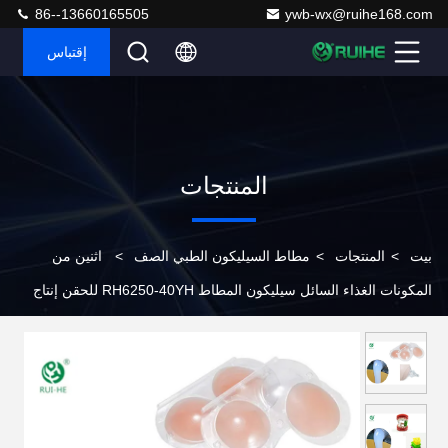
86--13660165505
ywb-wx@ruihe168.com
إقتباس
المنتجات
بيت
>
المنتجات
>
مطاط السيليكون الطبي الصف
>
اثنين من
المكونات الغذاء السائل سيليكون المطاط RH6250-40YH للحقن إنتاج
الطبية