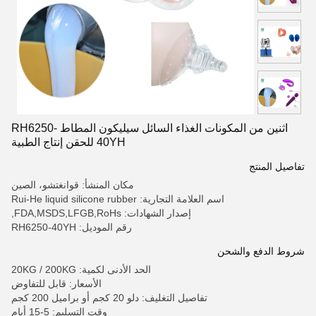
اثنين من المكونات الغذاء السائل سيليكون المطاط RH6250-
40YH للحقن إنتاج الطبية
تفاصيل المنتج
مكان المنشأ: قوانغتشو، الصين
اسم العلامة التجارية: Rui-He liquid silicone rubber
إصدار الشهادات: FDA,MSDS,LFGB,RoHs,
رقم الموديل: RH6250-40YH
شروط الدفع والشحن
الحد الأدنى لكمية: 20KG / 200KG
الأسعار: قابل للتفاوض
تفاصيل التغليف: دلو 20 كجم أو براميل 200 كجم
وقت التسليم: 5-15 أيام