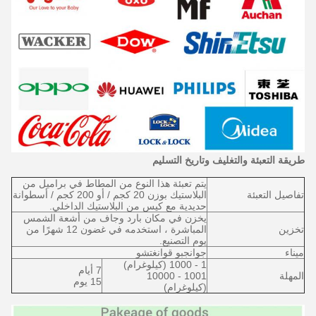
طريقة التعبئة والتغليف وتاريخ التسليم
يتم تعبئة هذا النوع من المطاط في براميل من
تفاصيل التعبئة
البلاستيك بوزن 20 كجم / أو 200 كجم / أسطوانة
حديدية مع كيس من البلاستيك الداخلي.
يخزن في مكان بارد وجاف من أشعة الشمس
تخزين
المباشرة ، استخدمه في غضون 12 شهرًا من
يوم التصنيع.
ميناء
جوانجبو قوانغتشو
1 - 1000 (كيلوغرام)
7 أيام
المهلة
1001 - 10000
15 يوم
(كيلوغرام)