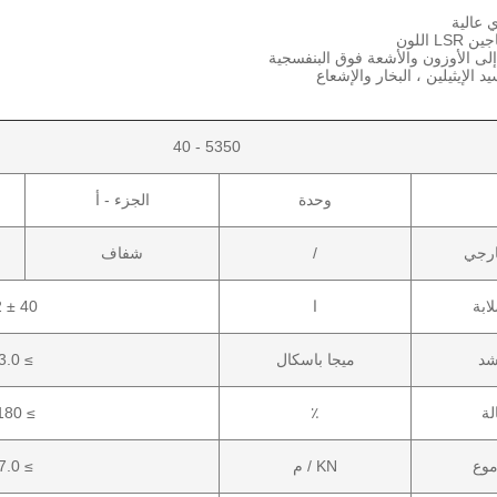
 عالية
 اللون
 إلى الأوزون والأشعة فوق البنفسجية
د الإيثيلين ، البخار والإشعاع
5350 - 40
وحدة
الجزء - أ
رجي
/
شفاف
ابة
ا
40 ± 2
شد
ميجا باسكال
≥ 3.0
لة
٪
≥ 180
موع
KN / م
≥ 7.0