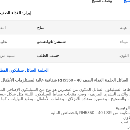
نتج
وصف المنتج
إبراز:
الغذاء الصف
عينة:
متاح
النق
ميناء:
شنتشن/قوانغتشو
تطبي
اللون:
حسب الطلب
نسبة مزي
الحلمة السائل سيليكون المطاط الغذاء الصف H5350 - 40
غذاء الصف RH5350 - 40 شفافية عالية لمستلزمات الأطفال
 ، والثدي البشري المزيف ، وصنع منتجات مطاط السيليكون اللينة مثل شكل جس
 والتصحيح ، وحصيرة مضادة للانزلاق ، وحلمات الأطفال ، وصُنع اللهايات ، كما ي
الرئيسية
RH535 بالخصائص التالية:
ذوق
د ثقب
ز