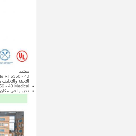
معتمد
Rui-He RH5350 - 40 حصل مطاط السيليكون السائل على شهادة الاختبار التالية: ، ETC
التعبئة والتغليف 
RH5350 - 40 Medical متوفر في براميل سعة 20 كجم 
تخزينها في مكان بار