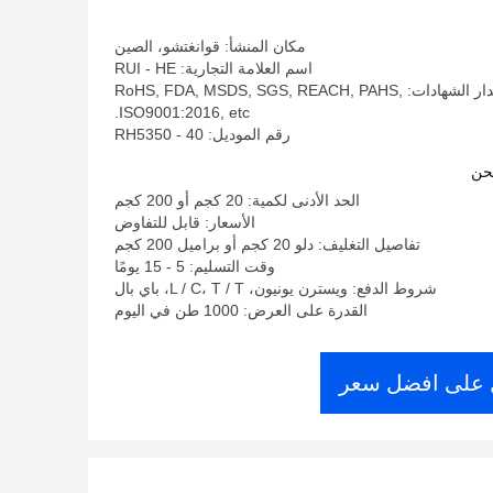
مكان المنشأ: قوانغتشو، الصين
اسم العلامة التجارية: RUI - HE
إصدار الشهادات: RoHS, FDA, MSDS, SGS, REACH, PAHS,
ISO9001:2016, etc.
رقم الموديل: RH5350 - 40
حن
الحد الأدنى لكمية: 20 كجم أو 200 كجم
الأسعار: قابل للتفاوض
تفاصيل التغليف: دلو 20 كجم أو براميل 200 كجم
وقت التسليم: 5 - 15 يومًا
شروط الدفع: ويسترن يونيون، L / C، T / T، باي بال
القدرة على العرض: 1000 طن في اليوم
على افضل سعر