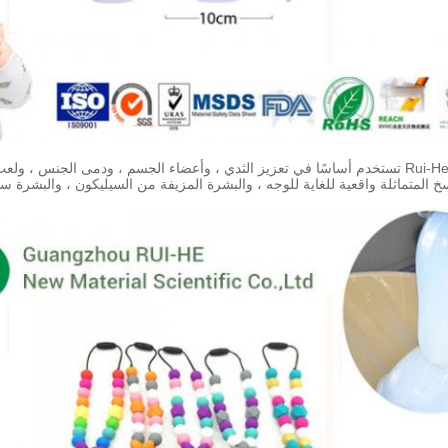
Rui-He® RH5350 - 40 تستخدم أساسًا في تعزيز الثدي ، وأعضاء الجسم ، ودمى الجن
سخ المتماثلة واقعية للغاية للوجه ، والبشرة المزيفة من السيليكون ، والبشرة 