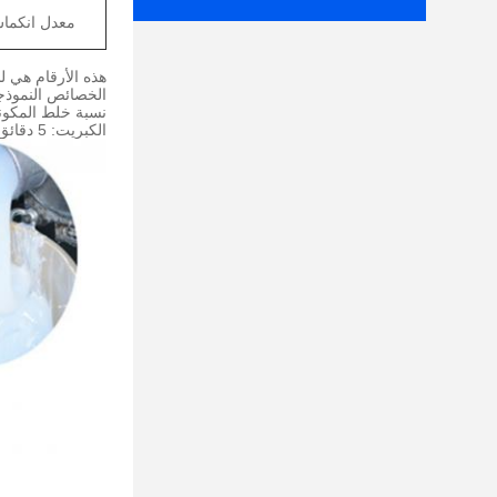
معدل انكم
هذه الأرقام هي ل
الخصائص النموذج
نسبة خلط المكونات  = 1: 1
الكبريت: 5 دقائق.