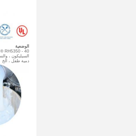
الوضعية
السيليكون ، والن
دمية طفل ، الخ