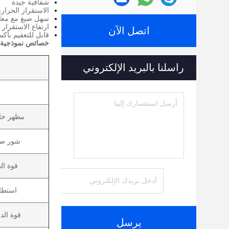
شفافية جيدة
الاستقرار الحراري
سهل صبغ مع معاجين LSR
ارتفاع الاستقرار
اتصل الآن
قابل للتعقيم بأكسي
خصائص نموذجية
راسلنا بالبريد الإلكتروني
مظهر خا
شور صل
قوة ال
استطا
قوة الد
يرسل