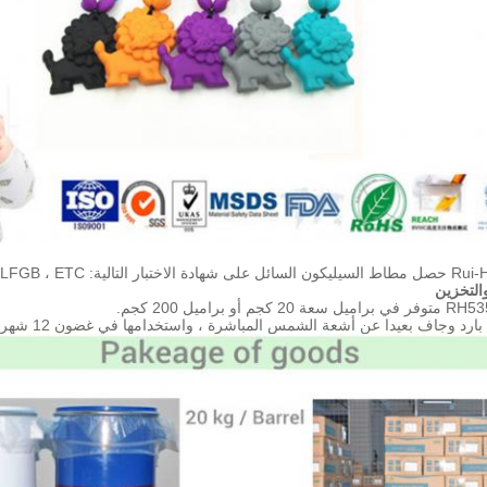
RoHS ، FDA ، MSDS ، LFGB .
والتخزين
أو براميل 200 كجم.
د وجاف بعيدا عن أشعة الشمس المباشرة ، واستخدامها في غضون 12 شهرا من يوم الصنع.