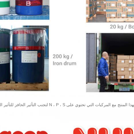
المركبات التي تحتوي على N ، P ، S لتجنب التأثير الحافز للتأثير البلاتيني.