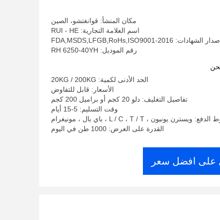
مكان المنشأ: قوانغتشو، الصين
اسم العلامة التجارية: RUI - HE
دار الشهادات: FDA,MSDS,LFGB,RoHs,ISO9001-2016
رقم الموديل: RH 6250-40YH
حن
الحد الأدنى لكمية: 20KG / 200KG
الأسعار: قابل للتفاوض
تفاصيل التغليف: دلو 20 كجم أو براميل 200 كجم
وقت التسليم: 5-15 أيام
ع: ويسترن يونيون ، L / C ، T / T ، باي بال ، مونيغرام
القدرة على العرض: 1000 طن في اليوم
على افضل سعر