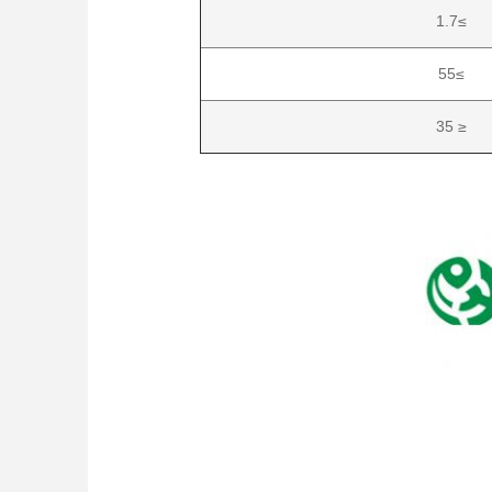
≥1.7
≥55
35
≤