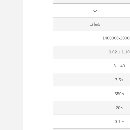
ب
شفاف
1400000-2000
1.10 ± 0.02
40 ± 3
≥7.5
≥550
≥20
0.1
≤