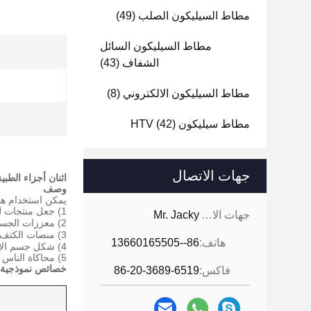
مطاط السيليكون الصلب
(49)
مطاط السيليكون السائل
الشفاف
(43)
مطاط السيليكون الالكتروني
(8)
مطاط سيليكون HTV
(42)
جهات الاتصال
اثنان أجزاء الطب
وصف
يمكن استخدام هذا RH 6250-40YH من 
1)
جعل منتجات لي
جهات الاتصال:
Mr. Jacky
2)
معززات الجسم
3)
منصات الكتف ، ال
هاتف:
86--13660165505
4) شكل جسم الإنسان ، محاكاة الروبوتات ، محاكاة الدعائم
5) محاكاة الناس والأطراف الاصطناعية والأقنعة
خصائص
نموذجية
فاكس:
86-20-3689-6519