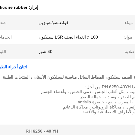
إبراز:
ilicone rubber
ميناء:
قوانغتشو/شينزين
شحن
مواد:
100 ٪ الغذاء الصف LSR سيليكون
الخدما
صلابة:
40 شور
اللو
اثنان أجزاء الط
ية الصف
سيليكون المطاط السائل مناسبة لسيليكون الأسنان ، المنتجات الطبية
أجل:
نة ، مثل ألعاب الجنس ، دمى الجنس ، وأعضاء الجسم
 للصدر ، وسادات حمالة الصدر
مقرب ، بقع ، حصيرة antislip
RH 6250 - 40 YH