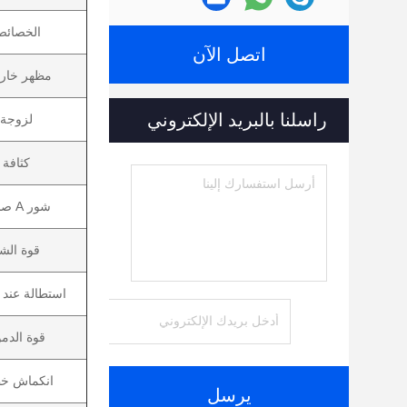
الخصائ
اتصل الآن
مظهر خار
راسلنا بالبريد الإلكتروني
لزوجة
كثافة
شور A صلابة
قوة الش
استطالة عند 
قوة الدم
انكماش خ
يرسل