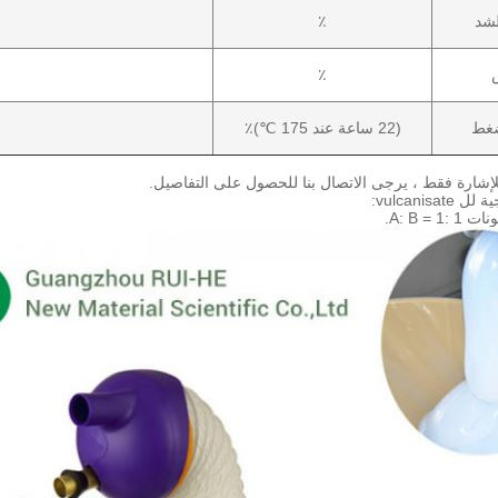
شد
٪
ش
٪
غط
(22 ساعة عند 175 ℃)٪
لإشارة فقط ، يرجى الاتصال بنا للحصول على التفاصيل.
vulcanis:
A: B = .