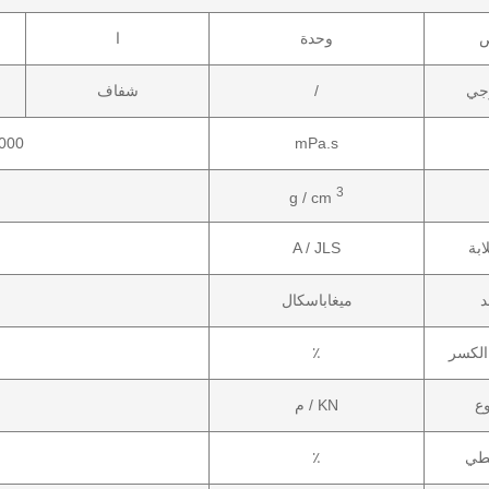
ص
وحدة
ا
جي
/
شفاف
000
mPa.s
3
g / cm
A / JLS
د
ميغاباسكال
الكسر
٪
وع
KN / م
طي
٪