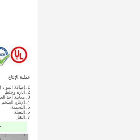
عملية الإنتاج
1. إضافة المواد الخام
2. اثارة وخلط
3. معاينة أخذ العينات (كشف اللزوجة ، اختبار الصلابة ، مقاومة التمزق)
4. الإنتاج الضخم
5. التسمية
6. التعبئة
7. النقل