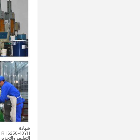
شهادة
Rui-He RH6250-40YH مطاط السيليكون السائل حصل على شهادة الاختبار التال
التغليف والتخزين