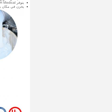
يتوفر RH6250-40YH Medical في دلاء بوزن 20 كلغ أو براميل 200kgs.
يخزن في مكان بارد و