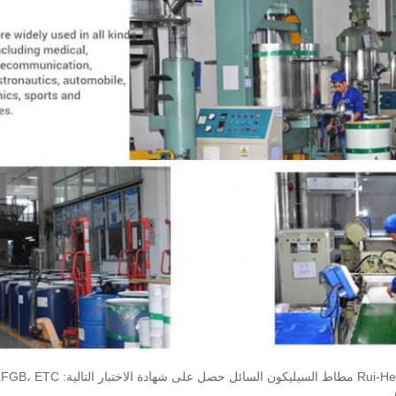
ية: RoHS، FDA، MSDS، LFGB، ETC.