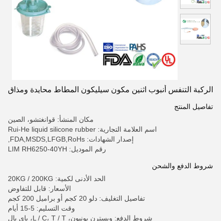
الركبة التنفس أنبوب اثنين مكون سيليكون المطاط محايدة ومذاق
تفاصيل المنتج
مكان المنشأ: قوانغتشو، الصين
اسم العلامة التجارية: Rui-He liquid silicone rubber
إصدار الشهادات: FDA,MSDS,LFGB,RoHs,
رقم الموديل: LIM RH6250-40YH
شروط الدفع والشحن
الحد الأدنى لكمية: 20KG / 200KG
الأسعار: قابل للتفاوض
تفاصيل التغليف: دلو 20 كجم أو براميل 200 كجم
وقت التسليم: 5-15 أيام
شروط الدفع: ويسترن يونيون، L / C، T / T، باي بال