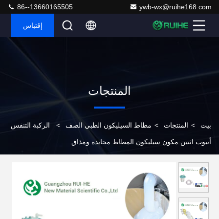
86--13660165505
ywb-wx@ruihe168.com
إقتباس
المنتجات
بيت
>
المنتجات
>
مطاط السيليكون الطبي الصف
>
الركبة التنفس
أنبوب اثنين مكون سيليكون المطاط محايدة ومذاق