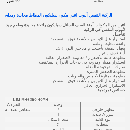
صلابة:
40 شور
الركبة التنفس أنبوب اثنين مكون سيليكون المطاط محايدة ومذاق
اثنين من المكونات آمنة الصف السائل سيليكون رائحة محايدة وطعم جيد
لأنبوب التنفس في الركبة
تفاصيل
استقرار عال للأوزون والأشعة فوق البنفسجية
رائحة محايدة وطعم
سهل الصبغة باستخدام معاجين اللون LSR
أداء قذف رائع
مقاومة عالية للأصفرار / مقاومة الاصفرار العالية
استقرار ممتاز ومرونة في درجات الحرارة المنخفضة
سلوك الشيخوخة المعلقة
مقاومة الطقس المثيرة
مقاومة ممتازة للأحماض والقلويات
استقرار عال للأوزون والأشعة فوق البنفسجية
الاستقرار الحراري العالي
خصائص نموذجية
LIM RH6250-40YH
وحدة
الجزء-A
مظهر خارجي
/
شفافي نصف شفا
شور A صلابة
ا
قوة الشد
ميجا باسكال
استطالة
٪
قوة الدموع
KN / م