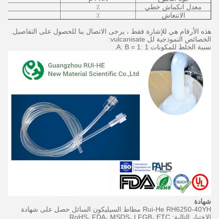
معدل انكماش خطي
٪
الانتعاش
٪
هذه الأرقام هي للإشارة فقط ، يرجى الاتصال بنا للحصول على التفاصيل.
الخصائص النموذجية لل vulcanisate:
نسبة الخلط للمكونات A: B = 1: 1.
شهادة
Rui-He RH6250-40YH مطاط السيليكون السائل حصل على شهادة
الاختبار التالية: RoHS، FDA، MSDS، LFGB، ETC.