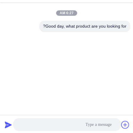
6:27 AM
Good day, what product are you looking for?
Guangzhou Ruihe New Material Technology
Co., Ltd
ywb-wx@ruihe168.com
86--13660165505
No.117 Fengshen Avenue، Xiuquan Street، Huadu
District، Guangzhou، China
الصين نوعية جيدة LSR السائل سيليكون المطاط المورد. حقوق
النشر © 2019-2026 lsrliquidsiliconerubber.com . كل الحقوق
محفوظة.