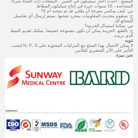
المصنع ، أحدث أخبار سيليكون في الصين ، المنتجات ذات الصلة شراء
المساعدة ، 15 سنوات خبرة في إنتاج سيليكون المطاط.
س: كيف يمكنني معرفة أن طلبي قد تم شحنه أم لا؟
ج: سنقوم بتحديث المعلومات بمجرد شحنها.
سيتم إرسال أي تفاصيل
للبضائع لك.
س: يمكننا استبدال الحزمة؟
ج: بالطبع.
الحزمة يمكن أن تكون مصنوعة خصيصا.
يمكنك تقديم النمط
الذي تريده.
تنويه
لا يمكن الاتصال بهذا المنتج مع المركبات المحتوية على N، P، S لتجنب
التأثير على الأثر التحفيزي للبلاتين.
نحن ميزة