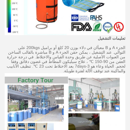
تعليمات التشغيل
الجزء A و B معبأان في دلاء بوزن 20 كلغ أو براميل 200kgs على
التوالي.
عند التشغيل ، يمكن حقن الجزء A و B مباشرة بالقالب الساخن
من العبوات الأصلية عن طريق وحدة القياس والاختلاط.
في درجة حرارة
العفن من 90-150 ℃ ، علاج سيليكون المطاط في غضون دقائق وفقا
لحجم.
الحياة وعاء هو 3-7days بعد الاختلاط تحت 23 ℃.
تنظيف الأنابيب
والماكينة عند توقف الآلة لفترة طويلة.