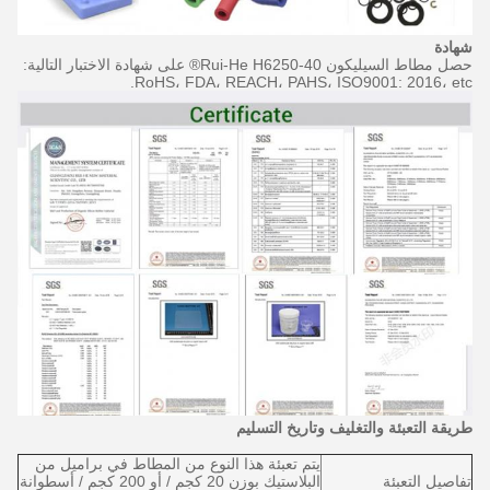
شهادة
حصل مطاط السيليكون Rui-He H6250-40® على شهادة الاختبار التالية:
RoHS، FDA، REACH، PAHS، ISO9001: 2016، etc.
طريقة التعبئة والتغليف وتاريخ التسليم
يتم تعبئة هذا النوع من المطاط في براميل من
تفاصيل التعبئة
البلاستيك بوزن 20 كجم / أو 200 كجم / أسطوانة