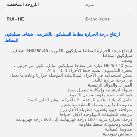
ميزة:
اللزوجة المنخفضة
RUI - HE
Brand name:
ارتفاع درجة الحرارة مطاط السيليكون بالكبريت ، شفاف سيليكون
المطاط
ارتفاع درجة الحرارة المطاط سيليكون بالكبريت H6250-40® شفاف
سيليكون المطاط
وصف
منتج H6250-40 عبارة عن مطاط سيليكون سائل مكون من جزئين ،
يحفزه البلاتينيوم ، نسبة خلط الأجزاء A: B = 1: 1.
يمكن استخدامه في الأجزاء الميكانيكية الموصلة حراريا وعادة ما يعمل
في درجة حرارة عالية.
الميزات والفوائد الرئيسية
سيولة استثنائية وإمكانية تشغيل جيدة
قوة الشد جيدة وقوة المسيل للدموع
خامل كيميائيا ، عديم الرائحة ، لا طعم له ، وغير القابل للصدأ
مقاومة للبكتيريا وسهلة التنظيف والتعقيم
متوافقة حيويا وقصيرة / طويلة الأجل زرع
مزعجة للتطبيقات البيولوجية الأقل اجتياحا
درجة الحرارة مرنة - 180 درجة فهرنهايت إلى 600 درجة فهرنهايت
التعب ومجموعة ضغط مقاومة
مقاومة كيميائية
خصائص نموذجية