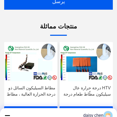
يرسل
منتجات مماثلة
HTV درجة حرارة عال
مطاط السيليكون السائل ذو
سيليكون مطّاط طعام درجة
درجة الحرارة العالية ، مطاط
H6250-60® [لكرنيسأيشن]
السيليكون المقاوم للحرارة
سريعة
احصل على افضل سعر
احصل على افضل سعر
daisy chen