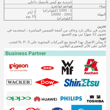
حديدية مع كيس بلاستيك داخلي.
ميناء
هوانغو غوانغزو
1 - 1000 (كيلوغرام)
7 أيام
المهلة
1001 - 10000
15 يوم
(كيلوغرام)
تخزين
يخزن في مكان بارد وجاف من أشعة الشمس المباشرة ، استخدمه في
غضون 12 شهرًا من يوم التصنيع.
تنويه
لا يمكن الاتصال بهذا المنتج مع المركبات المحتوية على N، P، S لتجنب
التأثير على الأثر التحفيزي للبلاتين.