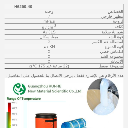
H6250-40
الخصائص
وحدة
مظهر خارجي
/
ش
لزوجة
mPa.s
3
كثافة
g / cm
شور A صلابة
A / JLS
قوة الشد
ميغاباسكال
استطالة عند الكسر
٪
قوة الدموع
KN / م
انكماش خطي
٪
مجموعة الشد
٪
الانتعاش
٪
مجموعة ضغط
(22 ساعة عند 175 ℃)٪
هذه الأرقام هي للإشارة فقط ، يرجى الاتصال بنا للحصول على التفاصيل.