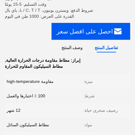
وقت التسليم: 5-15 يومًا
شروط الدفع: ويسترن يونيون، L / C، T / T، باي بال
القدرة على العرض: 1000 طن في اليوم
احصل على افضل سعر
تفاصيل المنتج
وصف المنتج
إبراز:
مطاط مقاومة درجات الحرارة العالية
,
مطاط السيليكون المقاوم للحرارة
ميزة:
مقاومة high-temperature
شرط:
100 ٪ اختبارها والعمل
رصيف صخري حياة:
12 شهر
مواد:
مطاط السيليكون السائل