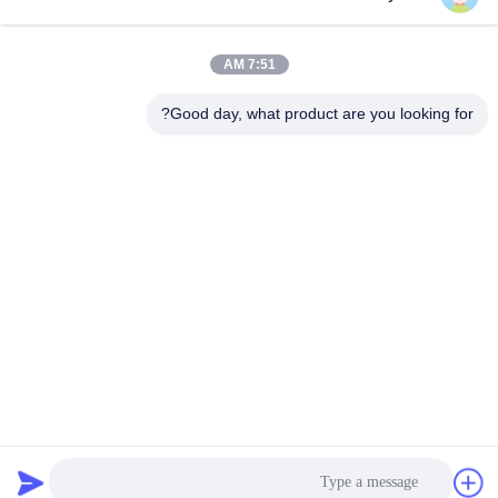
7:51 AM
Good day, what product are you looking for?
Guangzhou Ruihe New Material Technology
Co., Ltd
ywb-wx@ruihe168.com
86--13660165505
No.117 Fengshen Avenue، Xiuquan Street، Huadu
District، Guangzhou، China
الصين نوعية جيدة LSR السائل سيليكون المطاط المورد. حقوق
النشر © 2019-2026 lsrliquidsiliconerubber.com . كل الحقوق
محفوظة.