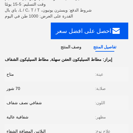
وقت التسليم: 5-15 يومًا
شروط الدفع: ويسترن يونيون، L / C، T / T، باي بال
القدرة على العرض: 1000 طن في اليوم
احصل على افضل سعر
تفاصيل المنتج
وصف المنتج
إبراز:
مطاط السيليكون العفن سهلة
,
مطاط السيليكون الشفاف
عينة:
متاح
صلابة:
70 شور
اللون:
شفافي نصف شفاف
مظهر:
شفافية عالية
علاج نوع:
البلاتين المضافة الشفاء