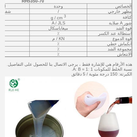
RH5350-70
الخصائص
وحدة
ا
مظهر خارجي
/
شفاف
3
كثافة
g / cm
شور A صلابة
A / JLS
قوة الشد
ميغاباسكال
استطالة عند الكسر
٪
قوة الدموع
KN / م
انكماش خطي
٪
مجموعة الشد
٪
الانتعاش
٪
هذه الأرقام هي للإشارة فقط ، يرجى الاتصال بنا للحصول على التفاصيل.
نسبة الخلط للمكونات A: B = 1: 1.
الكبرتة: 150 درجة مئوية / 5 دقائق