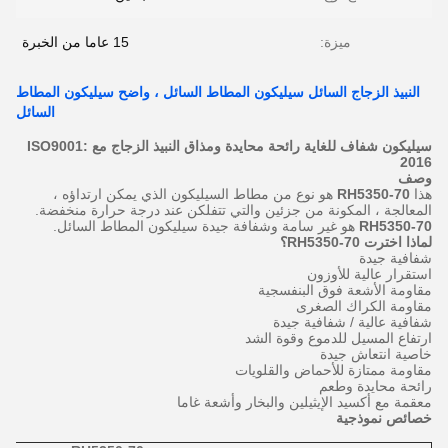
ميزة:
15 عاما من الخبرة
النبيذ الزجاج السائل سيليكون المطاط السائل ، واضح سيليكون المطاط
السائل
سيليكون شفاف للغاية رائحة محايدة ومذاق النبيذ الزجاج مع ISO9001:
2016
وصف
هذا
RH5350-70
هو نوع من مطاط السيليكون الذي يمكن ارتداؤه ،
المعالجة ، المكونة من جزئين والتي تتفلكن عند درجة حرارة منخفضة.
RH5350-70
هو غير سامة وشفافة جيدة سيليكون المطاط السائل.
لماذا اخترت RH5350-70؟
شفافية جيدة
استقرار عالية للأوزون
مقاومة الأشعة فوق البنفسجية
مقاومة الكراك الصغرى
شفافية عالية / شفافية جيدة
ارتفاع المسيل للدموع وقوة الشد
خاصية انتعاش جيدة
مقاومة ممتازة للأحماض والقلويات
رائحة محايدة وطعم
معقمة مع أكسيد الإيثيلين والبخار وأشعة غاما
خصائص نموذجية