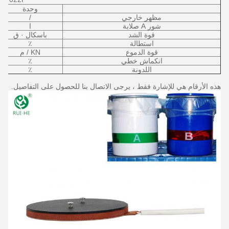
وحدة
مظهر خارجي
/
شور A صلابة
ا
قوة الشد
باسكال · ق
استطالة
٪
قوة الدموع
KN / م
انكماش خطي
٪
اللدونة
٪
هذه الأرقام هي للإشارة فقط ، يرجى الاتصال بنا للحصول على التفاصيل.