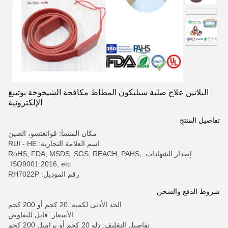
البلاتين علاج صلبة سيليكون المطاط مكافحة الشيخوخة بوتينغ
الإلكترونية
تفاصيل المنتج
مكان المنشأ: قوانغتشو، الصين
اسم العلامة التجارية: RUI - HE
إصدار الشهادات: RoHS, FDA, MSDS, SGS, REACH, PAHS,
ISO9001:2016, etc.
رقم الموديل: RH7022P
شروط الدفع والشحن
الحد الأدنى لكمية: 20 كجم أو 200 كجم
الأسعار: قابل للتفاوض
تفاصيل التغليف: دلو 20 كجم أو براميل 200 كجم