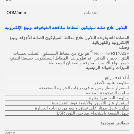
الخدمات:
ODM/oem
البلاتين علاج صلبة سيليكون المطاط مكافحة الشيخوخة بوتينغ الإلكترونية
المضادة للشيخوخة
البلاتين علاج مطاط السيليكون الصلبة للأجزاء بوتينغ
الإلكترونية والكهربائية
وصف
®
Rui - He RH7022P
هو نوع من مطاط السيليكون الصلب لعمليات
البثق ، يحفزه البلاتين.
تم تطوير هذا المطاط السيليكوني خصيصًا لتصنيع
جميع أنواع الأنابيب المبثوقة والقضبان الممغنطة.
الميزات والفوائد الرئيسية
أداء قذف رائع
مقاومة عالية للأصفر
استقرار ممتاز ومرونة في درجات الحرارة المنخفضة
سلوك الشيخوخة المعلقة
مقاومة الطقس المثيرة
استقرار عال للأوزون والأشعة فوق البنفسجية
سلوك عازل ممتاز على نطاق واسع من درجات الحرارة
سهل الصبغة باستخدام معاجين اللون LSR
خصائص نموذجية
H7022P