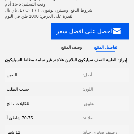
وقت التسليم: 5-15 أيام
شروط الدفع: ويسترن يونيون، L / C، T / T، باي بال
القدرة على العرض: 1000 طن في اليوم
احصل على افضل سعر
تفاصيل المنتج
وصف المنتج
إبراز:
الطبية الصف سيليكون البلاتين علاجه
,
غير سامة مطاط السيليكون
أصل:
الصين
اللون:
حسب الطلب
تطبيق:
للكابلات ، الخ
صلابة:
70-75 شاطئ أ
رصيف صخري حياة:
12 شهر