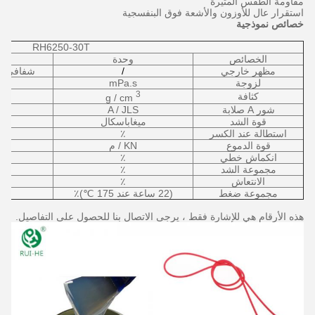
مقاومة الطقس المثيرة
استقرار عال للأوزون والأشعة فوق البنفسجية
خصائص نموذجية
RH6250-30T
الخصائص
وحدة
مظهر خارجي
/
شفافي 
لزوجة
mPa.s
3
كثافة
g / cm
شور A صلابة
A / JLS
قوة الشد
ميغاباسكال
استطالة عند الكسر
٪
قوة الدموع
KN / م
انكماش خطي
٪
مجموعة الشد
٪
الانتعاش
٪
مجموعة ضغط
(22 ساعة عند 175 ℃)٪
هذه الأرقام هي للإشارة فقط ، يرجى الاتصال بنا للحصول على التفاصيل.