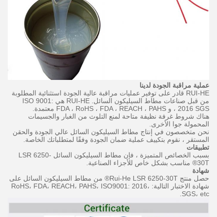
عملية مراقبة الجودة لدينا
RUI-HE قادر على توفير عمليات مراقبة عالية الجودة استثنائية المطلوبة
من قبل صناعات مطاط السيليكون السائل.
RUI-HE هي ISO 9001:
2016 SGS ، و FDA ، RoHS ، FDA ، REACH ، PAHS معتمدة.
هناك شروط غرفة نظيفة متاحة لمنع التلوث من الغبار والجسيمات
المحمولة جوا الأخرى.
نحن متخصصون في إنتاج مطاط السيليكون السائل عالي الجودة والحقن
المستقر ، نقوم بتكييف عملية ضمان الجودة وفقًا لمتطلباتك الخاصة.
تطبيقات
بسبب
الخصائص
المتميزة
، فإن مطاط السيليكون السائل LSR 6250-
30T® مناسب بشكل خاص للأجزاء الصناعية.
شهادة
حصل منتج Rui-He LSR 6250-30T® من مطاط السيليكون السائل على
شهادة الاختبار التالية: RoHS، FDA، REACH، PAHS، ISO9001: 2016،
SGS، etc.