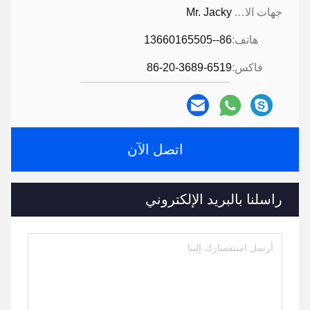
جهات الاتصال:
Mr. Jacky
هاتف:
86--13660165505
فاكس:
86-20-3689-6519
اتصل الآن
راسلنا بالبريد الإلكتروني