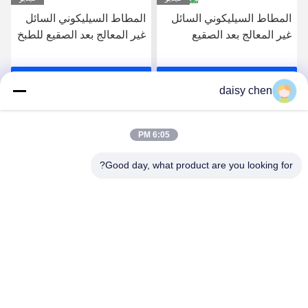
المطاط السيليكوني السائل
المطاط السيليكوني السائل
غير المعالج بعد الصقيع
غير المعالج بعد الصقيع للطبخ
للطبيعة الغذائية لمنتجات
لمنتجات الأطفال والأجزاء
الأطفال والتطبيقات التي
التي تتواصل مع الطعام
احصل على افضل سعر
احصل على افضل سعر
تتصل بالأغذية
daisy chen
6:05 PM
Good day, what product are you looking for?
Guangzhou Ruihe New Material Technology
Co., Ltd
ywb-wx@ruihe168.com
86--13660165505
No.117 Fengshen Avenue، Xiuquan Street، Huadu
District، Guangzhou، China