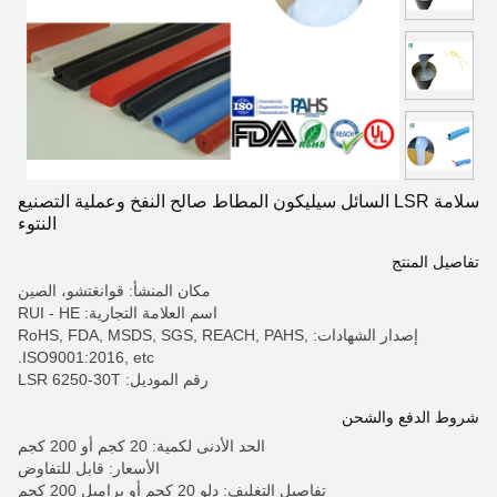
سلامة LSR السائل سيليكون المطاط صالح النفخ وعملية التصنيع
النتوء
تفاصيل المنتج
مكان المنشأ: قوانغتشو، الصين
اسم العلامة التجارية: RUI - HE
إصدار الشهادات: RoHS, FDA, MSDS, SGS, REACH, PAHS,
ISO9001:2016, etc.
رقم الموديل: LSR 6250-30T
شروط الدفع والشحن
الحد الأدنى لكمية: 20 كجم أو 200 كجم
الأسعار: قابل للتفاوض
تفاصيل التغليف: دلو 20 كجم أو براميل 200 كجم