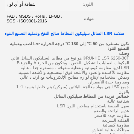
اللون:
شفافة أو أي لون
FAD ، MSDS ، RoHs ، LFGB ،
شهادة:
SGS ، ISO9001-2016
سلامة LSR السائل سيليكون المطاط صالح النفخ وعملية التصنيع النتوء
تكون مستقرة من 50
℃
إلى 180
℃
درجة الحرارة Lsr لصب وعملية
التصنيع النتوء
وصف
RUI-HE LSR 6250-30T® هو نوع من مطاط السيليكون السائل ثنائي
المكونات لعمليات التشكيل بالحقن ، ويتكون من الجزء A والجزء B.
LSR
لديها
مقاومة كيميائية ونفطية متفوقة
،
مستقرة جدا
،
عالية
مقاومة
للأكسدة
والضوء
والأشعة فوق البنفسجية والأشعة
السينية.
ويمكن استخدامه لإنتاج لوازم مفاتيح الإلكترونيات مع
ارتداد
عالي
ومقاومة جيدة للأصفرار.
جميع LSR هي مواد معالجة بالبلاتين (مبركن) يتم خلطها بنسبة
1:
1
بالوزن.
خصائص فريدة من المطاط سيليكون السائل
شفافية عالية
سهل
الصبغة
باستخدام معاجين اللون LSR
عديم الرائحة والطعم
مقاومة جيدة للأصفر
الفلكنة السريعة
مقاومة كيميائية
ممتلكات عالية انتعاش