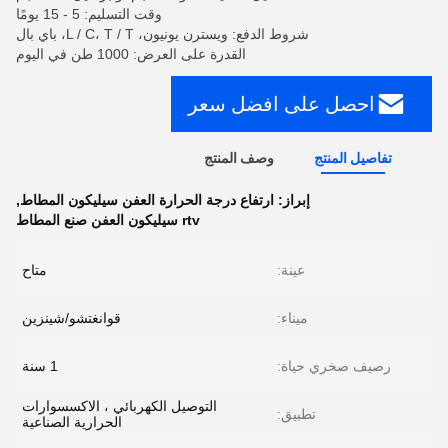
وقت التسليم: 5 - 15 يومًا
شروط الدفع: ويسترن يونيون، L / C، T / T، باي بال
القدرة على العرض: 1000 طن في اليوم
احصل على افضل سعر
تفاصيل المنتج
وصف المنتج
إبراز:
ارتفاع درجة الحرارة العفن سيليكون المطاط
,
rtv سيليكون العفن صنع المطاط
عينة:
متاح
ميناء:
قوانغتشو/شينزين
رصيف صخري حياة:
1 سنة
التوصيل الكهربائي ، الاكسسوارات
تطبيق:
الحرارية الصناعية