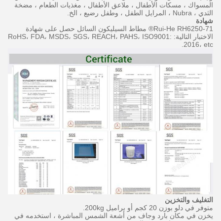
المسواك ، مسكات الأطفال ، ملاعق الأطفال ، مغذيات الطعام ، مضخة
الثدي ، Nubra ، المرايل الطفل ، وطفل رضيع ، الخ.
شهادة
Rui-He RH6250-71® مطاط السيليكون السائل حصل على شهادة
الاختبار التالية: RoHS، FDA، MSDS، SGS، REACH، PAHS، ISO9001:
2016، etc.
التغليف
والتخزين
متوفر في دلو بوزن 20 كجم أو براميل 200kg.
يخزن في مكان بارد وجاف من أشعة الشمس المباشرة ، استخدمه في