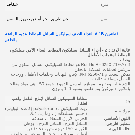
ميزة:
شفاف
النقل:
عن طريق الجو أو عن طريق السفن
قطعتين A / B الغذاء الصف سيليكون السائل المطاط عديم الرائحة
والطعم
عالية الارتداد 2 - أجزاء السائل سيليكون المطاط الغذاء الآمن سيليكون
المطاط لمنتجات الأطفال
وصف
Rui-He RH6250-71® A / B هو مطاط السيليكون السائل المكون من
مركبين لعمليات التشكيل بالحقن.
يمكن استخدام RH6250-71® لإنتاج اللهايات وحلمات
الأطفال
وزجاجة
الطفل
بشفافية عالية ،
الشد عالية ومقاومة ممتازة المسيل للدموع.
جميع LSR هي مواد معالجة
بالبلاتين (مبركن) يتم خلطها بنسبة 1: 1 بالوزن.
مطاط السيليكون السائل
لإنتاج
الطفل
ولعب
بند
اطفال
زيت السيليكون ، polysiloxane (قاعدة البوليمر)
مواد خام
(
حشو
السيليكات
) ، وما إلى ذلك
اللون الأساسي
الجزئي الأزرق الشفاف ،
شفافة
مظهر خارجي
السائل اللزج ، السائل اللزج ، جزءان
حالة الكبرتة
الكبرتة: 150 درجة مئوية / 5 دقائق
أدوات المطبخ
، وزجاجة الرضاعة ، والحلمة ،