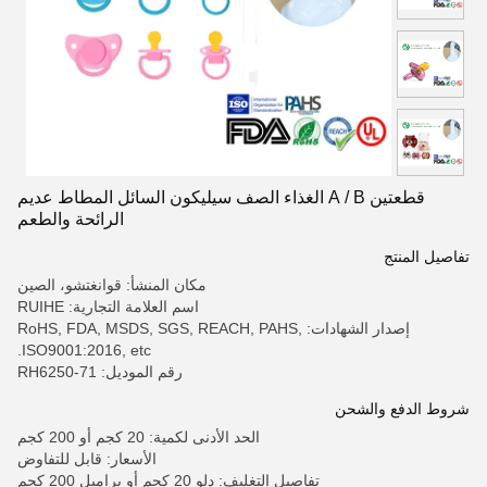
قطعتين A / B الغذاء الصف سيليكون السائل المطاط عديم
الرائحة والطعم
تفاصيل المنتج
مكان المنشأ: قوانغتشو، الصين
اسم العلامة التجارية: RUIHE
إصدار الشهادات: RoHS, FDA, MSDS, SGS, REACH, PAHS,
ISO9001:2016, etc.
رقم الموديل: RH6250-71
شروط الدفع والشحن
الحد الأدنى لكمية: 20 كجم أو 200 كجم
الأسعار: قابل للتفاوض
تفاصيل التغليف: دلو 20 كجم أو براميل 200 كجم