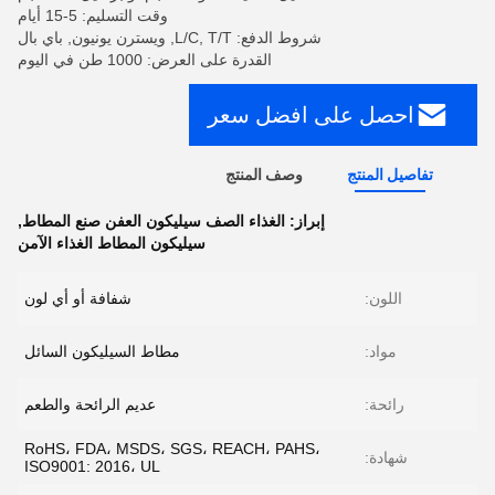
وقت التسليم: 5-15 أيام
شروط الدفع: L/C, T/T, ويسترن يونيون, باي بال
القدرة على العرض: 1000 طن في اليوم
احصل على افضل سعر
تفاصيل المنتج
وصف المنتج
إبراز:
الغذاء الصف سيليكون العفن صنع المطاط
,
سيليكون المطاط الغذاء الآمن
اللون:
شفافة أو أي لون
مواد:
مطاط السيليكون السائل
رائحة:
عديم الرائحة والطعم
RoHS، FDA، MSDS، SGS، REACH، PAHS،
شهادة:
ISO9001: 2016، UL