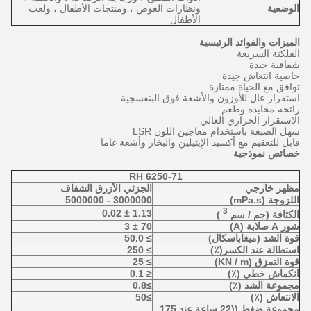
الوضعية
ونظارات الغوص ،
ومنتجات
الأطفال ، ولعب
الأطفال
الميزات والفوائد الرئيسية
الفلكنة السريعة
شفافية جيدة
خاصية انتعاش جيدة
توافق مع الحياة ممتازة
استقرار عال للأوزون والأشعة فوق البنفسجية
رائحة محايدة وطعم
الاستقرار الحراري العالي
سهل الصبغة باستخدام معاجين اللون LSR
قابل للتعقيم مع أكسيد الإيثيلين والبخار وأشعة غاما
خصائص نموذجية
RH 6250-71
مظهر خارجي
الجزئي الأزرق الشفاف
اللزوجة (mPa.s)
3000000 - 5000000
3
1.13 ± 0.02
الكثافة (جم / سم
)
شور A صلابة (A)
70 ± 3
قوة الشد (ميغاباسكال)
≥ 50.0
استطالة عند الكسر(٪)
≥ 250
قوة التمزق (KN / m)
≥ 25
انكماش خطي (٪)
≤ 0.1
مجموعة الشد (٪)
≥0.8
الانتعاش (٪)
≥50
مجموعة ضغط ((22 ساعة عند 175