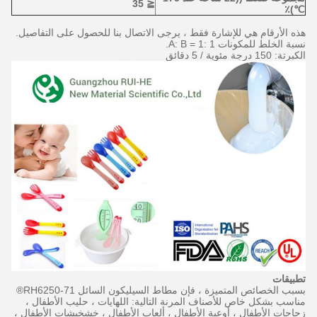
≦ 35
℃)٪
هذه الأرقام هي للإشارة فقط ، يرجى الاتصال بنا للحصول على التفاصيل.
نسبة الخلط للمكونات A: B = 1: 1.
الكبرتة: 150 درجة مئوية / 5 دقائق
تطبيقات
بسبب الخصائص المتميزة ، فإن مطاط السيليكون السائل RH6250-71®
مناسب بشكل خاص للأصناف المرنة التالية: اللهايات ، حليب الأطفال ،
زجاجات الأطفال ، أوعية الأطفال ، ألعاب الأطفال ، خشخيشات الأطفال ،