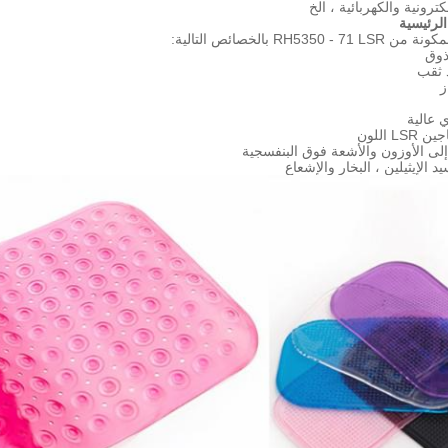
لكترونية والكهربائية ، الخ
الرئيسية
RH535 بالخصائص التالية:
ذوق
د ثقب
ز
 عالية
 اللون
 إلى الأوزون والأشعة فوق البنفسجية
د الإيثيلين ، البخار والإشعاع