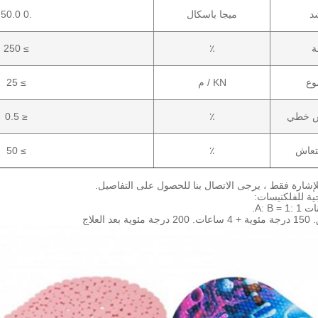
د
ميجا باسكال
.0 50.0
ة
٪
≥ 250
وع
KN / م
≥ 25
ش خطي
٪
≤ 0.5
تعاش
٪
≥ 50
لإشارة فقط ، يرجى الاتصال بنا للحصول على التفاصيل.
ية للفلكنيسات:
A: B.
150 درجة مئوية + 4 ساعات.
200 درجة مئوية بعد العلاج