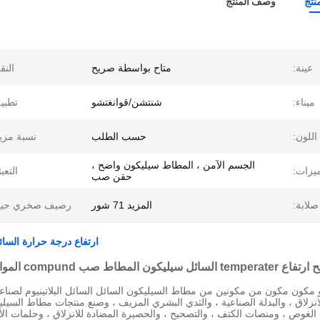
نتج
وصف المنتج
عينة:
متاح بواسطة صريح
النق
ميناء:
شنتشن/قوانغتشو
تطبي
اللون:
حسب الطلب
نسبة مزي
الجسم الآمن ، المطاط سيليكون واضح ،
يزات:
التعبئ
حقن صب
صلابة:
المزيد 71 شور
رصيف صخري حياة
ارتفاع درجة حرارة السائل سيليكون ال
compun المواد المضادة للانزلاق حصيرة
انزلاق ، والبدلة الصناعية ، والثدي البشري المزيف ، وصنع منتجات مطاط السي
الغوص ، ومنصات الكتف ، والتصحيح ، والحصيرة المضادة للانزلاق ، وحلمات ال