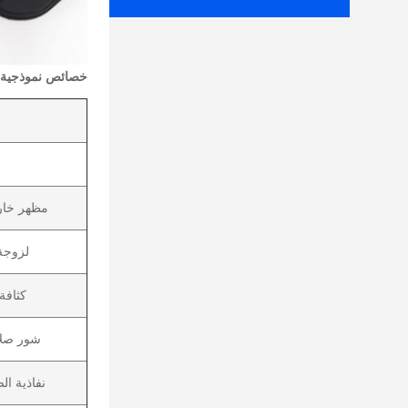
خصائص نموذجية
مظهر خا
لزوجة
كثافة
شور صلا
نفاذية ال