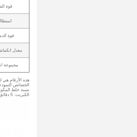
قوة الش
استطال
قوة الدم
معدل انكما
مجموعة ان
هذه الأرقام هي ل
الخصائص النموذج
نسبة خلط المكونات  = 1: 1
الكبريت: 5 دقائق.