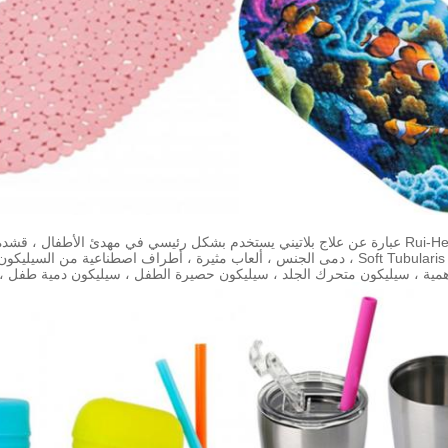
Rui-He® RH5350 - 71 عبارة عن علاج بلاتيني يستخدم بشكل رئيسي في مهدئ الأطف
عضو جسم جسم Soft Tubularis ، دمى الجنس ، ألعاب مثيرة ، أطراف اصطناعية من
همية ، سيليكون متحرك الجلد ، سيليكون حصيرة الطفل ، سيليكون دمية طفل ، 