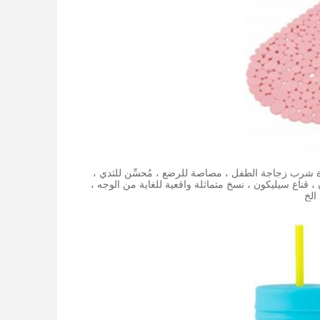
ال ، قشدة شرب زجاجة الطفل ، مصاصة للرضع ، مُحسِّن للثدي ،
 السيليكون ، قناع سيليكون ، نسخ متماثلة واقعية للغاية من الوجه ،
الخ