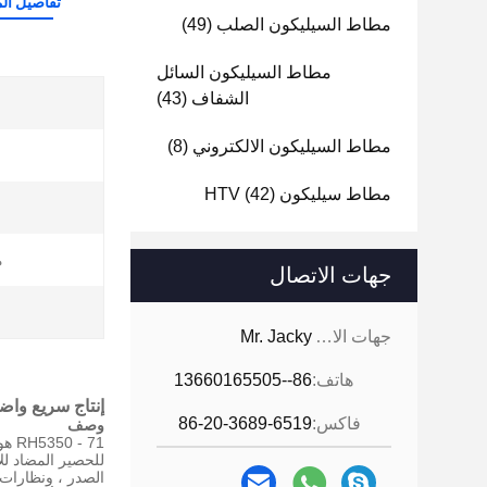
تفاصيل الم
مطاط السيليكون الصلب
(49)
مطاط السيليكون السائل
الشفاف
(43)
مطاط السيليكون الالكتروني
(8)
مطاط سيليكون HTV
(42)
م
جهات الاتصال
جهات الاتصال:
Mr. Jacky
هاتف:
86--13660165505
إنتاج سريع واضح ارتفاع temperater السائل سيليكون المطاط صب d
فاكس:
86-20-3689-6519
وصف
RH5350 - 71 هو مكون مكون من مكونين من مطاط السيليكون السائل السائل البلاتينيوم لصناعة قوالب الحقن.
للحصير المضاد لل
الصدر ، ونظارات 