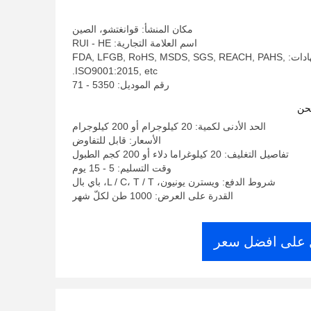
مكان المنشأ: قوانغتشو، الصين
اسم العلامة التجارية: RUI - HE
إصدار الشهادات: FDA, LFGB, RoHS, MSDS, SGS, REACH, PAHS,
ISO9001:2015, etc.
رقم الموديل: 5350 - 71
حن
الحد الأدنى لكمية: 20 كيلوجرام أو 200 كيلوجرام
الأسعار: قابل للتفاوض
تفاصيل التغليف: 20 كيلوغراما دلاء أو 200 كجم الطبول
وقت التسليم: 5 - 15 يوم
شروط الدفع: ويسترن يونيون، L / C، T / T، باي بال
القدرة على العرض: 1000 طن لكلّ شهر
على افضل سعر