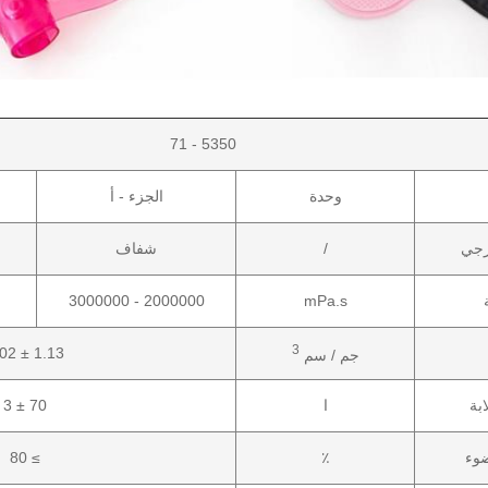
5350 - 71
وحدة
الجزء - أ
رجي
/
شفاف
2000000 - 3000000
mPa.s
3
1.13 ± 0.02
جم / سم
بة
ا
70 ± 3
ضوء
٪
≥ 80