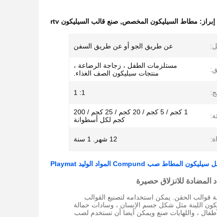
إبراز:
مطاط السيليكون المخصص
,
صنع قالب السيليكون rtv
ل:
عن طريق الجو أو عن طريق السفن
مستلزمات الطفل ، زجاجة الرضاعة ،
ق:
منتجات سيليكون الصف الغذاء.
ج:
1: 1
1 كجم / 5 كجم / 20 كجم / 25 كجم / 200
ة:
كجم لكل أسطوانة
:
12 شهر. 1 سنة
مطاط صب Compund المواد الوليد Playmat
يمكن استخدامه لتصنيع القوالب
ليكون اللينة مثل شكل جسم الإنسان ، وسادات حمالة
أطفال ، واللهايات صنع ويمكن أيضا أن تستخدم لصب