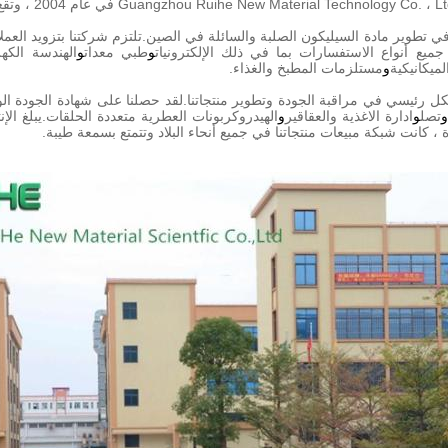
طوير مادة السيليكون الصلبة والسائلة في الصين.تلتزم شركتنا بتزويد العمل
يع أنواع الاستفسارات بما في ذلك الإلكترونيات
و
طبي
معدات
و
الهندسة الكهر
لميكانيكية
و
مستلزمات المطبخ والغذاء.
و
تصل
و
ادارة الاغذية والعقاقير
و
، كانت شبكة مبيعات منتجاتنا في جميع أنحاء البلاد وتتمتع بسمعة طيبة.