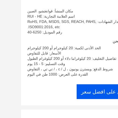
مكان المنشأ: قوانغتشو، الصين
اسم العلامة التجارية: RUI - HE
إصدار الشهادات: RoHS, FDA, MSDS, SGS, REACH, PAHS,
ISO9001:2016, etc.
رقم الموديل: 6250-40
حن
الحد الأدنى لكمية: 20 كيلوجرام أو 200 كيلوجرام
الأسعار: قابل للتفاوض
تفاصيل التغليف: 20 كيلوغراما دلاء أو 200 كيلوغرام الطبول
وقت التسليم: 5 - 15 يوم
شروط الدفع: ويسترن يونيون ، ل / c ، / تي تي ، التفاوض
القدرة على العرض: 1000 طن في اليوم
على افضل سعر