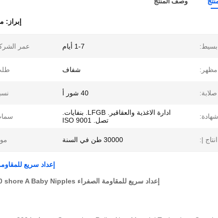
نتج
وصف المنتج
إبراز:
مط
سيط:
1-7 أيام
عمر الشرك
مظهر:
شفاف
طلب
صلابة:
40 شور أ
نسب
ادارة الاغذية والعقاقير. LFGB. بنفايات.
هادة:
سمات
تصل. ISO 9001
انتاج |:
30000 طن في السنة
موا
إعداد سريع للمقاومة الصفراء e A Baby Nipples
إعداد سريع للمقاومة الصفراء LSR Food Grade 40 shore A Baby Nipples