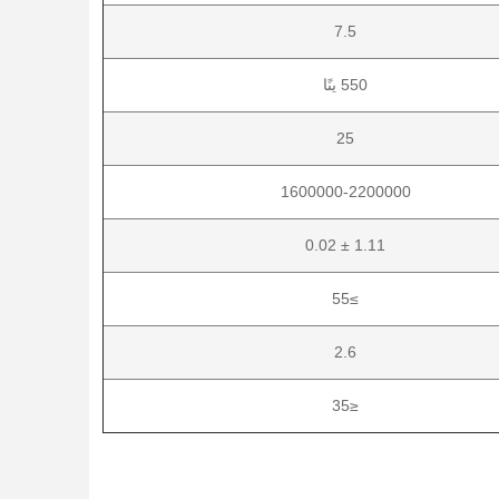
7.5
550 ينًا
25
1600000-2200000
1.11 ± 0.02
≥55
2.6
≤35