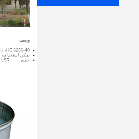
وصف
RUI-HE 6250-40 هو نوع من مطاط السيليكون السائل المكون من مركبين لعمليات القولبة بالحقن ، ويتكون من الجزء أ 
يمكن استخدامه لإن
جميع LSR عبارة عن مواد معالجة بالبلاتين (مبركن) يتم خلطها بنسبة 1: 1 بالوزن.