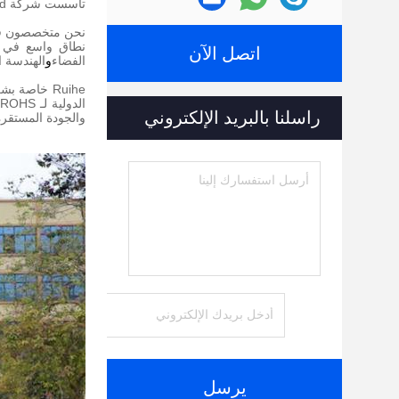
تأسست شركة Guangzhou Ruihe New Material Technology Co. ، Ltd في عام 2004 ، وتقع في منطقة Huadu في مدينة Guangzhou.
نحن متخصصون في ت
نطاق واسع في جم
اتصل الآن
الفضاء
و
الهندسة ا
الدولية لـ ROHS
راسلنا بالبريد الإلكتروني
والجودة المستقرة 
يرسل