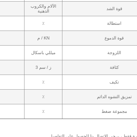
الآلام والكروب
قوة الشد
الذهنية
استطالة
٪
قوة الدموع
KN / م
اللزوجة
ميللي باسكال
كثافة
ز / سم 3
تكيف
٪
تمزيق التشوه الدائم
٪
مجموعة ضغط
٪
ارة فقط ، يرجى الاتصال بنا للحصول على التفاصيل.