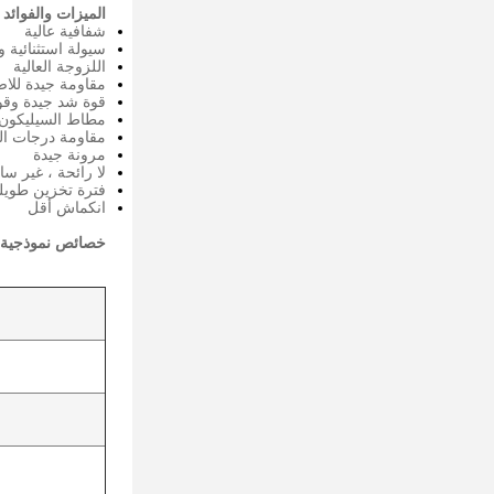
الميزات والفوائد 
شفافية عالية
سيولة استثنائية و
اللزوجة العالية
مقاومة جيدة للاص
قوة شد جيدة وقو
مطاط السيليكون 
مقاومة درجات الح
مرونة جيدة
لا رائحة ، غير سا
فترة تخزين طويل
انكماش أقل
خصائص نموذجية