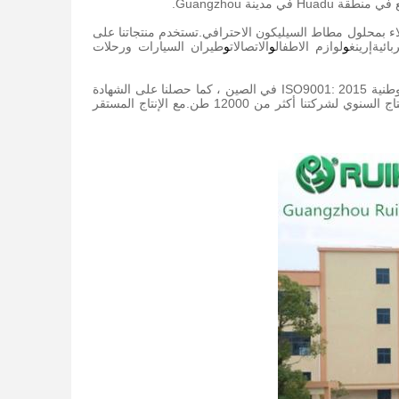
اء بمحلول مطاط السيليكون الاحترافي.تستخدم منتجاتنا على
بائية
إرينغ
و
لوازم الاطفال
و
الاتصالات
و
طيران السيارات ورحلات
Ruihe خاصة بشكل رئيسي في مراقبة الجودة وتطوير منتجاتنا.لقد حصلنا على شهادة الجودة الوطنية ISO9001: 2015 في الصين ، كما حصلنا على الشهادة
الهيدروكربونات العطرية متعددة الحلقات.يبلغ الإنتاج السنوي لشركتنا أكثر من 12000 طن.مع الإنتاج المستقر