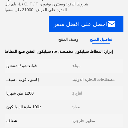
شروط الدفع: ويسترن يونيون، L / C، T / T، باي بال
القدرة على العرض: 21000 طن سنويا
احصل على افضل سعر
تفاصيل المنتج
وصف المنتج
إبراز:
المطاط سيليكون مخصصة
,
rtv سيليكون العفن صنع المطاط
ميناء:
قوانغتشو / شنتشن
مصطلحات التجارة الدولية:
إكسو ، فوب ، سيف
انتاج |:
1200 طن شهريا
مواد:
100٪ مادة السيليكون
مظهر خارجي:
شفاف