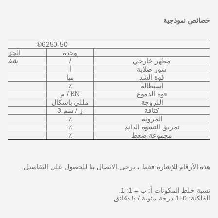
خصائص نموذجية
6250-50®
وحدة
الجزء - 
مظهر خارجي
/
شفاف
شور صلابة
أ
قوة الشد
مبا
استطالة
٪
قوة الدموع
KN / م
اللزوجة
مللي باسكال
كثافة
ز / سم 3
المرونة
٪
تمزيق التشوه الدائم
٪
مجموعة ضغط
٪
هذه الأرقام للإشارة فقط ، يرجى الاتصال بنا للحصول على التفاصيل.
نسبة خلط المكونات أ: ب = 1: 1.
الفلكنة: 150 درجة مئوية / 5 دقائق