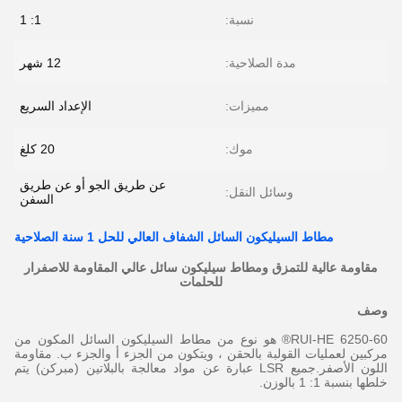
نسبة:
1: 1
مدة الصلاحية:
12 شهر
مميزات:
الإعداد السريع
موك:
20 كلغ
عن طريق الجو أو عن طريق
وسائل النقل:
السفن
مطاط السيليكون السائل الشفاف العالي للحل 1 سنة الصلاحية
مقاومة عالية للتمزق ومطاط سيليكون سائل عالي المقاومة للاصفرار
للحلمات
وصف
RUI-HE 6250-60® هو نوع من مطاط السيليكون السائل المكون من
مركبين لعمليات القولبة بالحقن ، ويتكون من الجزء أ والجزء ب. مقاومة
اللون الأصفر.جميع LSR عبارة عن مواد معالجة بالبلاتين (مبركن) يتم
خلطها بنسبة 1: 1 بالوزن.