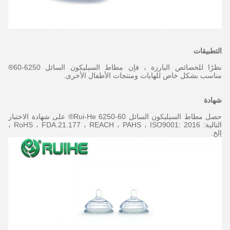
التطبيقات
نظرًا للخصائص البارزة ، فإن مطاط السيليكون السائل 6250-60®
مناسب بشكل خاص للهايات ومنتجات الأطفال الأخرى.
شهادة
حصل مطاط السيليكون السائل Rui-He 6250-60® على شهادة الاختبار
التالية: RoHS ، FDA.21.177 ، REACH ، PAHS ، ISO9001: 2016 ،
إلخ.