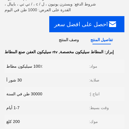
شروط الدفع: ويسترن يونيون ، ل / c ، / تي تي ، بايبال ،
القدرة على العرض: 1000 طن في اليوم
احصل على افضل سعر
تفاصيل المنتج
وصف المنتج
إبراز:
المطاط سيليكون مخصصة
,
rtv سيليكون العفن صنع المطاط
مواد:
100٪ سيليكون مطاط
صلابة:
30 شور أ
انتاج |:
30000 طن في السنة
وقت بسيط:
1-7 أيام
موك:
200 كلغ