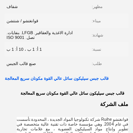
مظهر:
شفاف
ميناء:
قوانغتشو / شنتشن
ادارة الاغذية والعقاقير. LFGB. بنفايات.
شهادة:
تصل. ISO 9001
نسبة:
1 أ: 1 ب ، 10 أ: 1 ب
طلب:
صنع قالب الجبس
قالب جبس سيليكون سائل عالي القوة مكونان سريع المعالجة
قالب جبس سيليكون سائل عالي القوة مكونان سريع المعالجة
ملف الشركة
قوانغتشو Ruihe شركة تكنولوجيا المواد الجديدة ، المحدودة.تأسست 
في عام 2004. وهي مؤسسة خاصة ذات تقنية عالية متخصصة في 
تطوير وإنتاج مواد السيليكون العضوية ، مع علامات تجارية 