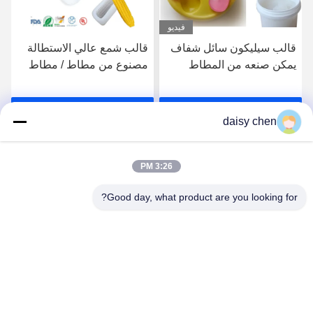
فيديو
قالب سيليكون سائل شفاف
قالب شمع عالي الاستطالة
يمكن صنعه من المطاط
مصنوع من مطاط / مطاط
للحصول على صب راتنجات
السيليكون الشفاف
PU الدقيقة
احصل على افضل سعر
احصل على افضل سعر
daisy chen
3:26 PM
Good day, what product are you looking for?
Guangzhou Ruihe New Material Technology
Co., Ltd
ywb-wx@ruihe168.com
86--13660165505