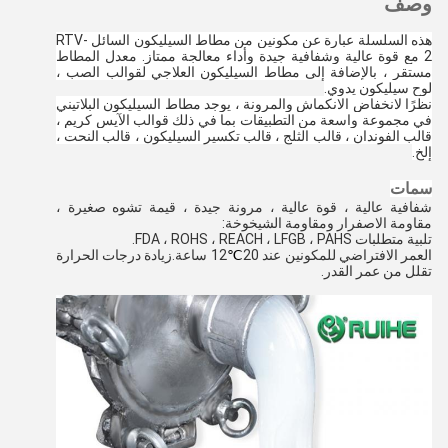
وصف
هذه السلسلة عبارة عن مكونين من مطاط السيليكون السائل RTV-
2 مع قوة عالية وشفافية جيدة وأداء معالجة ممتاز. معدل المطاط 
مستقر ، بالإضافة إلى مطاط السيليكون العلاجي لقوالب الصب ، 
لوح سيليكون يدوي.
نظرًا لانخفاض الانكماش والمرونة ، يوجد مطاط السيليكون البلاتيني 
في مجموعة واسعة من التطبيقات بما في ذلك قوالب الآيس كريم ، 
قالب الفوندان ، قالب الثلج ، قالب تكسير السيليكون ، قالب النحت ، 
إلخ.
سمات
شفافية عالية ، قوة عالية ، مرونة جيدة ، قيمة تشوه صغيرة ، 
مقاومة الاصفرار ومقاومة الشيخوخة:
تلبية متطلبات FDA ، ROHS ، REACH ، LFGB ، PAHS.
العمر الافتراضي للمكونين عند 20
℃
12 ساعة.زيادة درجات الحرارة 
تقلل من عمر القدر.