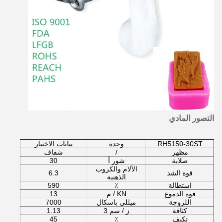
التصور المادي
RH5150-30ST
وحدة
بيانات الاختبار
مظهر
/
شفاف
صلابة
شور أ
30
الآلام والكروب
قوة الشد
6.3
الذهنية
استطالة
٪
590
قوة الدموع
KN / م
13
اللزوجة
ميللي باسكال
7000
كثافة
ز / سم 3
1.13
تكيف
٪
45