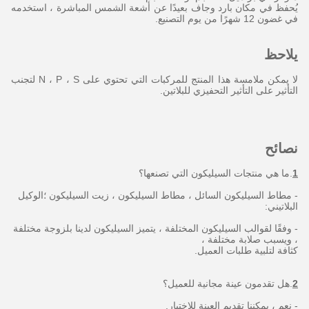
يُحفظ في مكان بارد وجاف بعيدًا عن أشعة الشمس المباشرة ، استخدمه
في غضون 12 شهرًا من يوم التصنيع.
يلاحظ
لا يمكن ملامسة هذا المنتج للمركبات التي تحتوي على N ، P ، S لتجنب
التأثير على التأثير التحفيزي للبلاتين.
نصائح
1
.ما هي منتجات السيليكون التي تصنعها؟
- مطاط السيليكون السائل ، مطاط السيليكون ، زيت السيليكون ؛الوكيل
البلاتيني:
- وفقًا لقوالب السيليكون المختلفة ، يتميز السيليكون لدينا بلزوجة مختلفة
، ويسبب صلابة مختلفة ،
كثافة لتلبية طلبات العميل.
2
.هل تقدمون عينة مجانية للعميل؟
- نعم ، يمكننا تقديم العينة للاختبار.