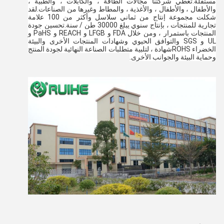
مستقلة.تغطي شركتنا مجالات الطاقة ، والكابلات ، والطبية ، 
والأطفال ، والأطفال ، والأغذية ، والمطاط وغيرها من الصناعات.لقد 
شكلت مجموعة إنتاج من ثماني سلاسل وأكثر من 100 علامة 
تجارية للمنتجات ، بإنتاج سنوي يبلغ 30000 طن / سنة.تحسين جودة 
المنتجات باستمرار ، ومن خلال FDA و LFGB و REACH و PaHS و 
UL و SGS والتوافق الحيوي وشهادات المنتجات الأخرى والبيئة 
الخضراء ROHS
شهادة ، لتلبية متطلبات الصناعة النهائية لجودة المنتج 
وحماية البيئة والجوانب الأخرى.