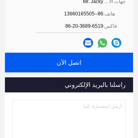
جهات الاتصال:
Mr. Jacky
هاتف:
86--13660165505
فاكس:
86-20-3689-6519
اتصل الآن
راسلنا بالبريد الإلكتروني