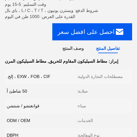
وقت التسليم: 5-15 يوم
شروط الدفع: ويسترن يونيون ، L / C ، T / T ، باي بال
القدرة على العرض: 1000 طن في اليوم
احصل على افضل سعر
تفاصيل المنتج
وصف المنتج
إبراز:
مطاط السيليكون المقاوم للحريق
,
مطاط السيليكون المرن
مصطلحات التجارة الدولية:
EXW ، FOB ، CIF ، إلخ.
صلابة:
50 شاطئ أ
ميناء:
قوانغتشو / شنتشن
الخدمات:
ODM / OEM
نوع المعالجة:
DBPH