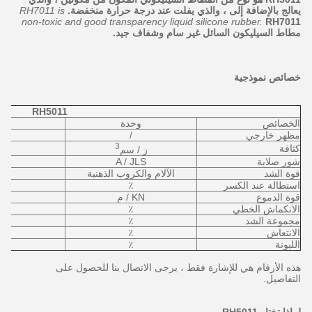
يعالج بالإضافة إلى ، والذي يفلت عند درجة حرارة منخفضة.
RH7011 is
non-toxic and good transparency liquid silicone rubber.
RH7011
مطاط السيليكون السائل غير سام وشفاف جيد.
خصائص نموذجية
RH5011
الخصائص
وحدة
مظهر خارجي
/
3
كثافة
ز / سم
شور صلابة
A / JLS
قوة الشد
الآلام والكروب الذهنية
استطالة عند الكسر
٪
قوة الدموع
KN / م
الانكماش الخطي
٪
مجموعة الشد
٪
الانتعاش
٪
الليونة
٪
هذه الأرقام هي للإشارة فقط ، يرجى الاتصال بنا للحصول على
التفاصيل.