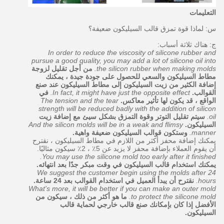
التعليمات
س: لماذا قوة تمزق قالب السيليكون ضعيفة؟
ج: هناك ثلاثة أسباب:
In order to reduce the viscosity of silicone rubber and
pursue a good quality, you may add a lot of silicone oil into
the silicon rubber when making molds.
من أجل تقليل لزوجة
مطاط السيليكون والسعي للحصول على جودة جيدة ، يمكنك
إضافة الكثير من زيت السيليكون إلى مطاط السيليكون عند صنع
القوالب.
In fact, it might have just the opposite effect.
في
الواقع ، قد يكون لها تأثير معاكس.
The tension and the tear
strength will be reduced badly with the addition of silicon
oil.
سيتم تقليل التوتر وقوة التمزق بشكل سيئ مع إضافة زيت
السيليكون.
And the silicon molds will be in a weak and flimsy
manner.
وستكون قوالب السيليكون ضعيفة واهية.
يمكنك إضافة محفز أكثر من اللازم في مطاط السيليكون ، نقترح
أن يقوم العملاء بإضافة محفز لا يزيد عن 5٪ ، 2٪ سيكون مثاليًا.
You may use the silicone mold too early after it finished.
يمكنك استخدام قالب السيليكون في وقت مبكر جدًا بعد انتهائه.
We suggest the customer begin using the molds after 24
hours.
نقترح أن يبدأ العميل في استخدام القوالب بعد 24 ساعة.
What's more, it will be better if you can make an outer mold
to protect the silicone mold.
ما هو أكثر من ذلك ، سيكون من
الأفضل إذا كان بإمكانك صنع قالب خارجي لحماية قالب
السيليكون.