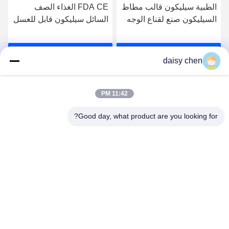
الطبية سيليكون قالب مطاط
FDA CE الغذاء الصف
السيليكون صنع لقناع الوجه
السائل سيليكون قابل للغسل
كورونا فيروس
واقية PM2.5 KN95 قابلة
لإعادة الاستخدام N95 قناع
احصل على افضل سعر
احصل على افضل سعر
الوجه للبالغين والطفل
daisy chen
11:42 PM
Good day, what product are you looking for?
Guangzhou Ruihe New Material Technology
Co., Ltd
ywb-wx@ruihe168.com
86--13660165505
No.117 Fengshen Avenue، Xiuquan Street، Huadu
District، Guangzhou، China