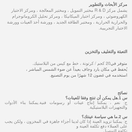
مركز الأبحاث والتطوير
يشمل مركز R & D مختبر التمويل ، ومختبر المعالجة ، ومركز الاختبار
الكهروضوئي ، ومركز اختبار الميكانيكا ، ومركز تحليل الكروماتوجرام
والحرارية الحرارية ، ومختبر الطاقة الجديد ، وورشة أخذ العينات وورشة
الاختبار التجريبية.
التعبئة والتغليف والتخزين
متوفر في
20 كجم / كرتونة ، خط مع كيس من البلاستيك.
يُحفظ في مكان بارد وجاف بعيداً عن ضوء الشمس المباشر ،
استخدمه في غضون 12 شهرًا من يوم التصنيع.
نصائح
س 1.هل يمكن أن تنتج وفقا للعينات؟
ج: نعم ، يمكننا إنتاج عينات أو رسومات فنية.يمكننا بناء الأدوات
والتجهيزات البلاستيكية.
س 2.ما هي سياسة عينتك؟
ج: يمكننا تزويد العينة إذا كان لدينا أجزاء جاهزة في المخزون ، ولكن يجب
على العملاء دفع تكلفة العينة و
تكلفة التوصيل.