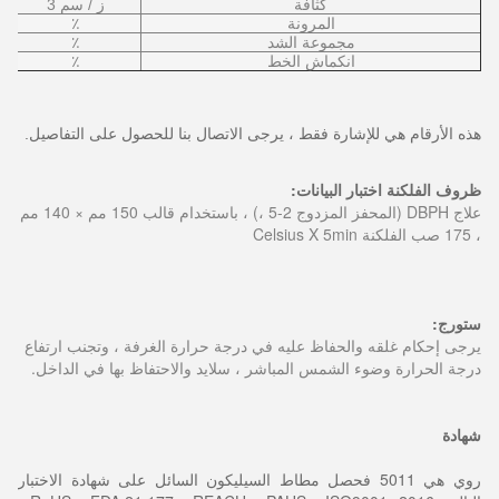
كثافة
ز / سم 3
المرونة
٪
مجموعة الشد
٪
انكماش الخط
٪
هذه الأرقام هي للإشارة فقط ، يرجى الاتصال بنا للحصول على التفاصيل.
ظروف الفلكنة اختبار البيانات:
علاج DBPH (المحفز المزدوج 2-5 ،) ، باستخدام قالب 150 مم × 140 مم
، 175
صب الفلكنة Celsius X 5min
ستورج:
يرجى إحكام غلقه والحفاظ عليه في درجة حرارة الغرفة ، وتجنب ارتفاع
درجة الحرارة وضوء الشمس المباشر ، سلايد والاحتفاظ بها في الداخل.
شهادة
روي هي 5011 ف
حصل مطاط السيليكون السائل على شهادة الاختبار