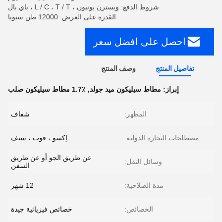
شروط الدفع: ويسترن يونيون ، L / C ، T / T ، باي بال
القدرة على العرض: 12000 طن سنويا
احصل على افضل سعر
تفاصيل المنتج
وصف المنتج
إبراز:
مطاط سيليكون ميد جولد
,
1.7٪ مطاط سيليكون صلب
المظهر:
شفاف
مصطلحات التجارة الدولية:
إكسو ، فوب ، سيف
عن طريق الجو أو عن طريق
وسائل النقل:
السفن
مدة الصلاحية:
12 شهر
الخصائص:
خصائص فيزيائية جيدة