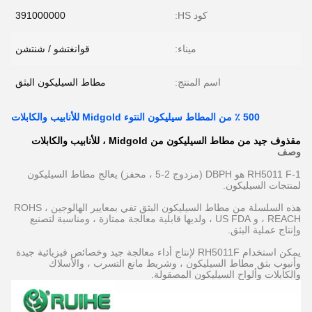
كود HS:
391000000
ميناء:
قوانغتشو / شنتشن
اسم المنتج:
مطاط السيليكون البثق
500 ٪ من المطاط سيليكون النتوء Midgold للأنابيب والكابلات
مقذوف جيد من مطاط السيليكون من Midgold ، للأنابيب والكابلات
وصف
RH5011 F-1 هو DBPH (مزدوج 2-5 ، محفز) يعالج مطاط السيليكون
لمنتجات السيليكون.
هذه السلسلة من مطاط السيليكون البثق تفي بمعايير الهالوجين ، ROHS
، REACH و US FDA ، ولديها قابلية معالجة ممتازة ، ومناسبة لتصنيع
وإنتاج عملية البثق.
يمكن استخدام RH5011F لإنتاج أداء معالجة جيد وخصائص فيزيائية جيدة
وأنبوب بثق مطاط السيليكون ، وشريط مانع التسرب ، والأسلاك
والكابلات وألواح السيليكون المصقولة.