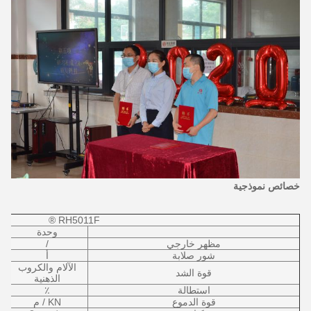
خصائص نموذجية
RH5011F ®
وحدة
مظهر خارجي
/
شور صلابة
أ
الآلام والكروب
قوة الشد
الذهنية
استطالة
٪
قوة الدموع
KN / م