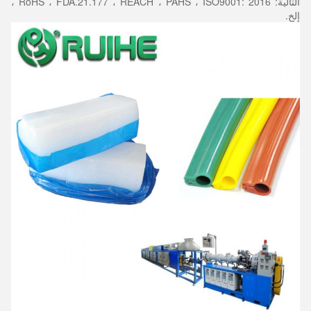
التالية: RoHS ، FDA.21.177 ، REACH ، PAHS ، ISO9001: 2016 ،
إلخ.