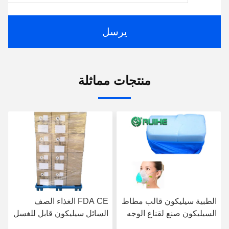
يرسل
منتجات مماثلة
الطبية سيليكون قالب مطاط
FDA CE الغذاء الصف
السيليكون صنع لقناع الوجه
السائل سيليكون قابل للغسل
كورونا فيروس
واقية PM2.5 KN95 قابلة