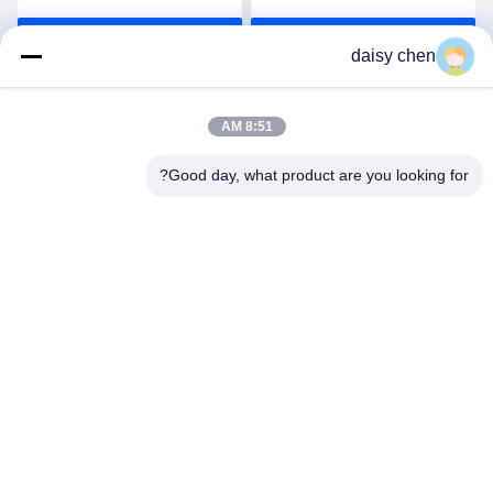
لإعادة الاستخدام N95 قناع
احصل على افضل سعر
احصل على افضل سعر
الوجه للبالغين والطفل
daisy chen
8:51 AM
Good day, what product are you looking for?
Guangzhou Ruihe New Material Technology
Co., Ltd
ywb-wx@ruihe168.com
86--13660165505
No.117 Fengshen Avenue، Xiuquan Street، Huadu
District، Guangzhou، China